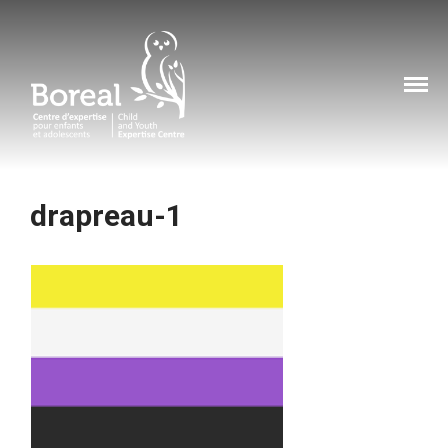
Accueil
Boreal Centre d'expertise
À propos
pour enfants et
Services
adolescents
Services
Formations
drapreau-1
Ressources
Cyberviolence
Comment pouvez-vous
aider?
Contact
Comment faire un
signalement
Nos coordonnées