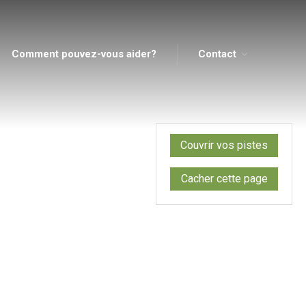
Comment pouvez-vous aider?
Contact
Accueil
À propos
Services
SERVICES
FORMATIONS
Couvrir vos pistes
Ressources
Cyberviolence
Cacher cette page
Comment pouvez-vous
aider?
Contact
COMMENT FAIRE UN
SIGNALEMENT
NOS COORDONNÉES